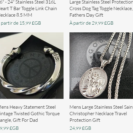
Aperçu rapide
Aperçu rapide
6" - 24" Stainless Steel 316L
Large Stainless Steel Protectio
eart T Bar Toggle Link Chain
Cross Dog Tag Toggle Necklace,
ecklace 8.5 MM
Fathers Day Gift
rix promotionnel
Prix promotionnel
 partir de
15,99 £GB
À partir de
29,99 £GB
Aperçu rapide
Aperçu rapide
ens Heavy Statement Steel
Mens Large Stainless Steel Sain
intage Twisted Gothic Torque
Christopher Necklace Travel
angle, Gift For Dad
Protection Gift
rix
Prix
9,99 £GB
24,99 £GB