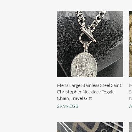
Aperçu rapide
Mens Large Stainless Steel Saint
M
Christopher Necklace Toggle
S
Chain, Travel Gift
N
Prix
P
29,99 £GB
À