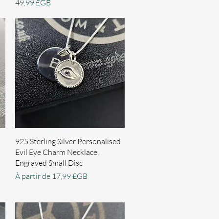
Prix
49,99 £GB
Aperçu rapide
925 Sterling Silver Personalised
Evil Eye Charm Necklace,
Engraved Small Disc
Prix promotionnel
À partir de
17,99 £GB