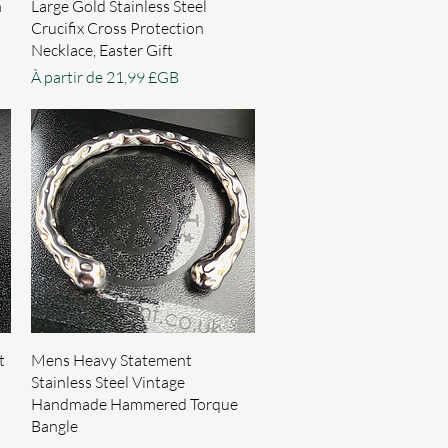
Aperçu rapide
n
Large Gold Stainless Steel
Crucifix Cross Protection
Necklace, Easter Gift
Prix promotionnel
À partir de
21,99 £GB
Aperçu rapide
t
Mens Heavy Statement
Stainless Steel Vintage
Handmade Hammered Torque
Bangle