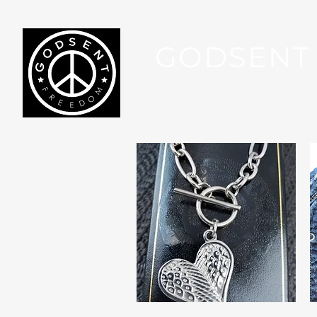
GODSENT
Part Of Your Journey...