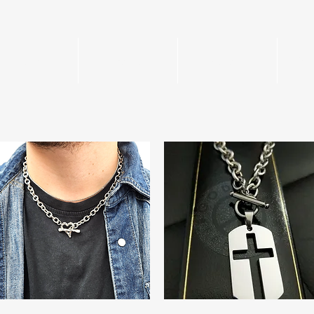
Home
Mens
Womens
Per