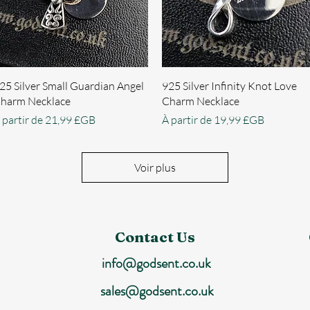
Aperçu rapide
Aperçu rapide
25 Silver Small Guardian Angel
925 Silver Infinity Knot Love
harm Necklace
Charm Necklace
rix promotionnel
Prix promotionnel
 partir de
21,99 £GB
À partir de
19,99 £GB
Voir plus
Contact Us
info@godsent.co.uk
sales@godsent.co.uk