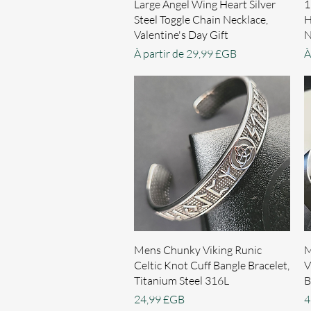
Aperçu rapide
Large Angel Wing Heart Silver
1
Steel Toggle Chain Necklace,
H
Valentine's Day Gift
N
Prix promotionnel
P
À partir de
29,99 £GB
À
Aperçu rapide
Mens Chunky Viking Runic
M
Celtic Knot Cuff Bangle Bracelet,
V
Titanium Steel 316L
B
Prix
P
24,99 £GB
4