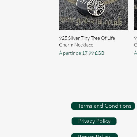
Aperçu rapide
925 Silver Tiny Tree Of Life
9
Charm Necklace
C
Prix promotionnel
P
À partir de
17,99 £GB
À
Terms and Conditions
Privacy Policy
Return Policy