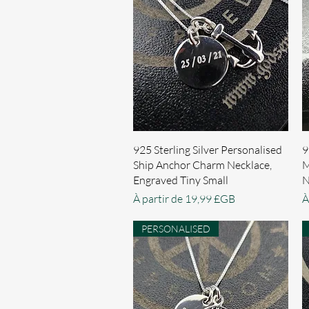
Aperçu rapide
925 Sterling Silver Personalised
9
Ship Anchor Charm Necklace,
M
Engraved Tiny Small
N
Prix promotionnel
P
À partir de
19,99 £GB
À
PERSONALISED