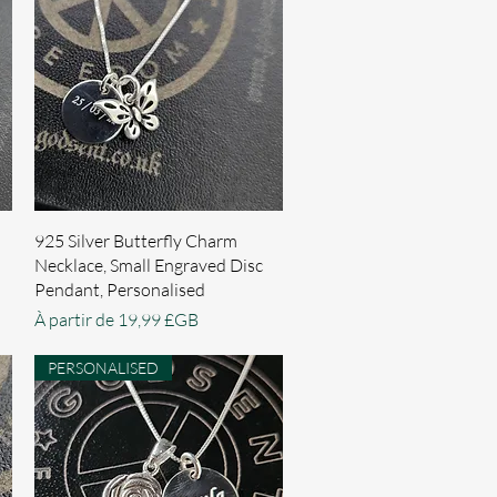
Aperçu rapide
925 Silver Butterfly Charm
Necklace, Small Engraved Disc
Pendant, Personalised
Prix promotionnel
À partir de
19,99 £GB
PERSONALISED