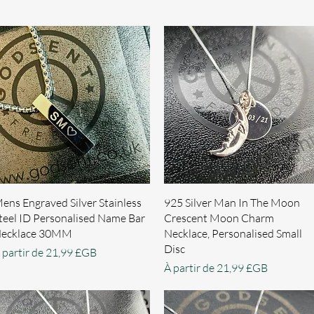
Aperçu rapide
Aperçu rapide
ens Engraved Silver Stainless
925 Silver Man In The Moon
teel ID Personalised Name Bar
Crescent Moon Charm
ecklace 30MM
Necklace, Personalised Small
Disc
rix promotionnel
 partir de
21,99 £GB
Prix promotionnel
À partir de
21,99 £GB