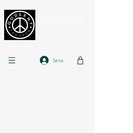
GODSENT
Part Of Your Journey...
Se connecter