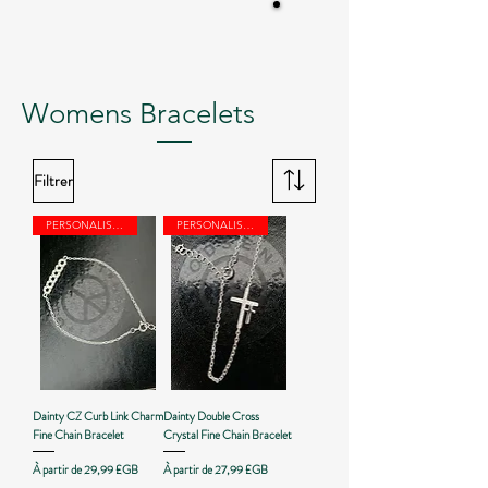
Womens Bracelets
Filtrer
PERSONALISED
PERSONALISED
Dainty CZ Curb Link Charm
Dainty Double Cross
Fine Chain Bracelet
Crystal Fine Chain Bracelet
Prix promotionnel
Prix promotionnel
À partir de
29,99 £GB
À partir de
27,99 £GB