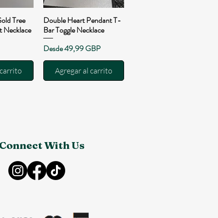
Gold Tree
Double Heart Pendant T-
pida
Vista rápida
t Necklace
Bar Toggle Necklace
Precio de oferta
Desde
49,99 GBP
carrito
Agregar al carrito
Connect With Us