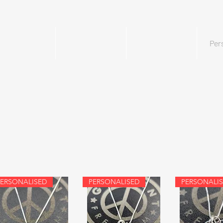
Home
Mens
Womens
Per
PERSONALISED
PERSONALISED
PERSONALI