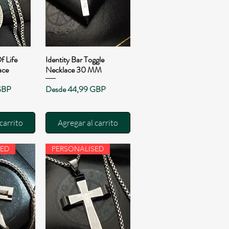
f Life
Identity Bar Toggle
pida
Vista rápida
ace
Necklace 30 MM
a
Precio de oferta
GBP
Desde
44,99 GBP
carrito
Agregar al carrito
SED
PERSONALISED