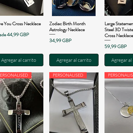
ve You Cross Necklace
Zodiac Birth Month
Large Statemen
Vista rápida
Vista rápida
Vista rá
Astrology Necklace
Steel 3D Twist
cio de oferta
sde
44,99 GBP
Cross Necklace
Precio
34,99 GBP
Precio
59,99 GBP
Agregar al carrito
Agregar al carrito
Agregar al 
PERSONALISED
PERSONALISED
PERSONALI