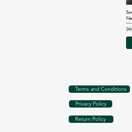
Sma
Ne
Pre
39
Terms and Conditions
Privacy Policy
Return Policy