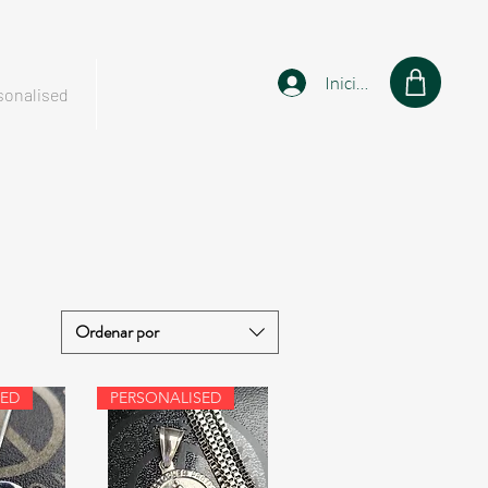
Iniciar sesión
sonalised
Shop
Ordenar por
SED
PERSONALISED