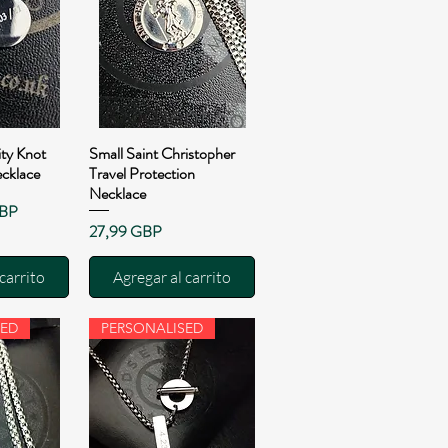
ity Knot
Small Saint Christopher
pida
Vista rápida
cklace
Travel Protection
Necklace
a
GBP
Precio
27,99 GBP
carrito
Agregar al carrito
SED
PERSONALISED