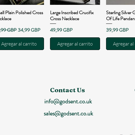
ll Plain Polished Cross
Large Inscribed Crucifix
Sterling Silver 
Vista rápida
Vista rápida
Vista rá
cklace
Cross Necklace
Of Life Pendan
cio
Precio de oferta
Precio
Precio
,99 GBP
34,99 GBP
49,99 GBP
39,99 GBP
Agregar al carrito
Agregar al carrito
Agregar al 
Contact Us
info@godsent.co.uk
sales@godsent.co.uk