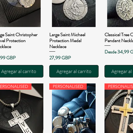
ge Saint Christopher
Large Saint Michael
Classical Tree O
Vista rápida
Vista rápida
Vista rá
vel Protection
Protection Medal
Pendant Neckl
cklace
Necklace
Precio de ofert
Desde
34,99 
cio
Precio
,99 GBP
27,99 GBP
Agregar al carrito
Agregar al carrito
Agregar al 
PERSONALISED
PERSONALISED
PERSONALI