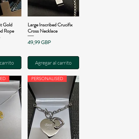
t Gold
Large Inscribed Crucifix
pida
Vista rápida
ed Rope
Cross Necklace
Precio
49,99 GBP
carrito
Agregar al carrito
SED
PERSONALISED