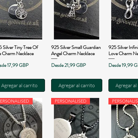
 Silver Tiny Tree Of
925 Silver Small Guardian
925 Silver Infin
Vista rápida
Vista rápida
Vista rá
fe Charm Necklace
Angel Charm Necklace
Love Charm Ne
cio de oferta
Precio de oferta
Precio de ofert
sde
17,99 GBP
Desde
21,99 GBP
Desde
19,99 
Agregar al carrito
Agregar al carrito
Agregar al 
PERSONALISED
PERSONALISED
PERSONALI