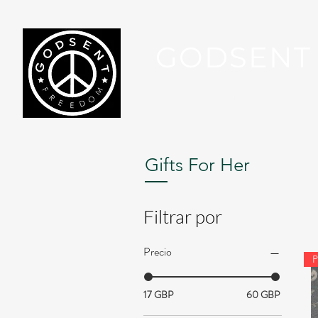
GODSENT
Part Of Your Journey...
Gifts For Her
Filtrar por
Precio
17 GBP
60 GBP