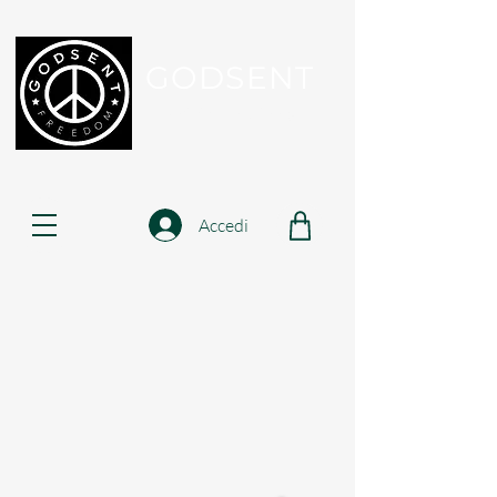
GODSENT
Part Of Your Journey...
Accedi