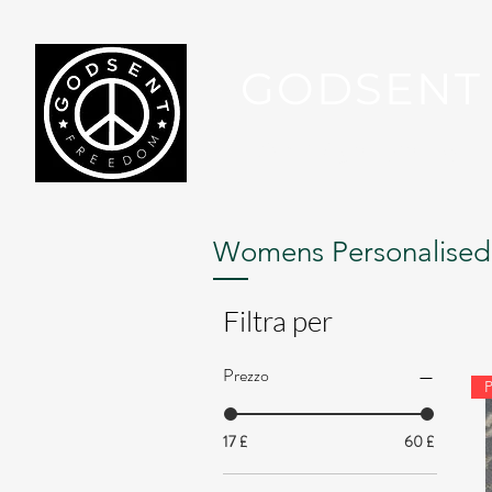
GODSENT
Part Of Your Journey...
Womens Personalised
Filtra per
Prezzo
17 £
60 £