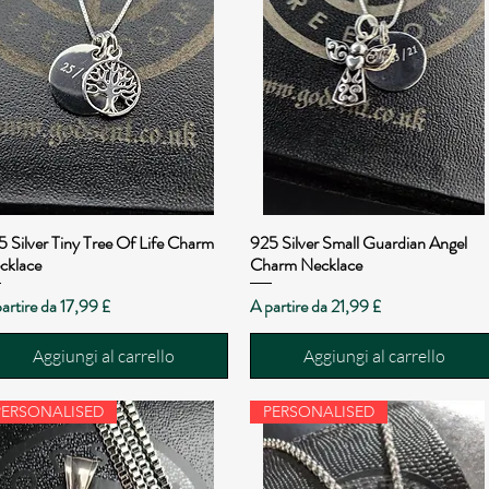
5 Silver Tiny Tree Of Life Charm
925 Silver Small Guardian Angel
Vista rapida
Vista rapida
cklace
Charm Necklace
zzo scontato
Prezzo scontato
artire da
17,99 £
A partire da
21,99 £
Aggiungi al carrello
Aggiungi al carrello
PERSONALISED
PERSONALISED