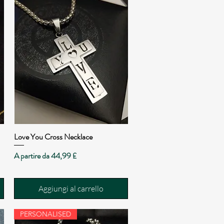
Love You Cross Necklace
Vista rapida
Prezzo scontato
A partire da
44,99 £
Aggiungi al carrello
PERSONALISED