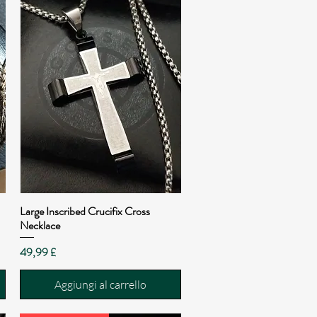
Large Inscribed Crucifix Cross
Vista rapida
Necklace
Prezzo
49,99 £
Aggiungi al carrello