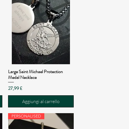
Large Saint Michael Protection
Vista rapida
Medal Necklace
Prezzo
27,99 £
Aggiungi al carrello
PERSONALISED