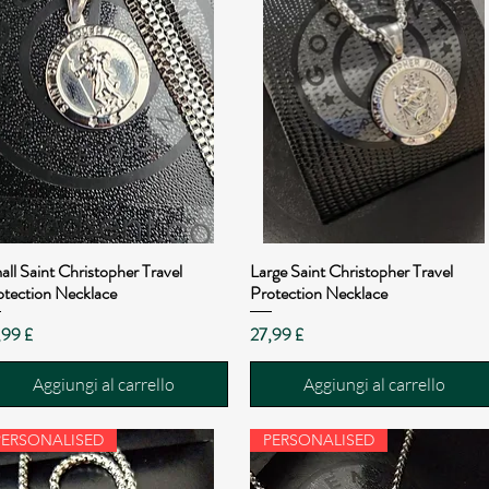
ll Saint Christopher Travel
Large Saint Christopher Travel
Vista rapida
Vista rapida
otection Necklace
Protection Necklace
ezzo
Prezzo
,99 £
27,99 £
Aggiungi al carrello
Aggiungi al carrello
PERSONALISED
PERSONALISED