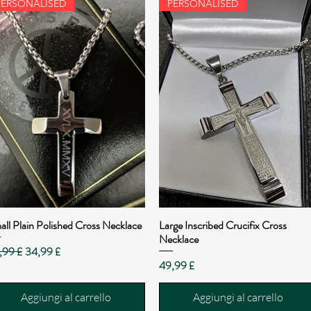
PERSONALISED
PERSONALISED
all Plain Polished Cross Necklace
Large Inscribed Crucifix Cross
Vista rapida
Vista rapida
Necklace
zzo regolare
Prezzo scontato
,99 £
34,99 £
Prezzo
49,99 £
Aggiungi al carrello
Aggiungi al carrello