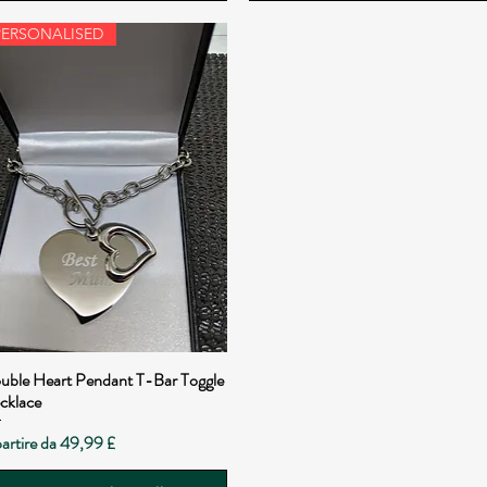
PERSONALISED
uble Heart Pendant T-Bar Toggle
Vista rapida
cklace
zzo scontato
artire da
49,99 £