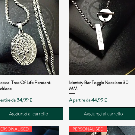
ssical Tree Of Life Pendant
Identity Bar Toggle Necklace 30
Vista rapida
Vista rapida
cklace
MM
zzo scontato
Prezzo scontato
artire da
34,99 £
A partire da
44,99 £
Aggiungi al carrello
Aggiungi al carrello
PERSONALISED
PERSONALISED