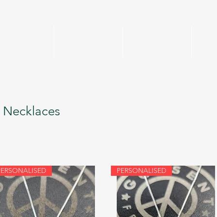
Home
Mens
Womens
Per
 Necklaces
PERSONALISED
PERSONALISED