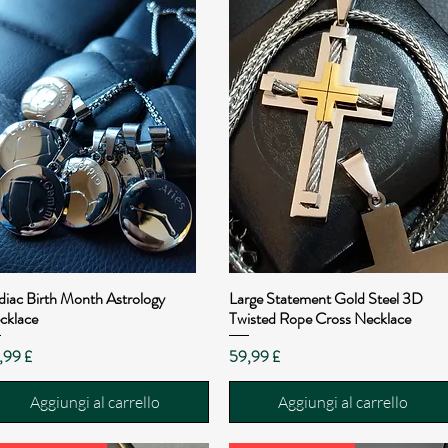
diac Birth Month Astrology
Large Statement Gold Steel 3D
Vista rapida
Vista rapida
cklace
Twisted Rope Cross Necklace
ezzo
Prezzo
,99 £
59,99 £
Aggiungi al carrello
Aggiungi al carrello