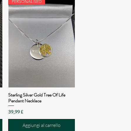
PERSONALISED
Sterling Silver Gold Tree Of Life
Vista rapida
Pendant Necklace
Prezzo
39,99 £
Aggiungi al carrello