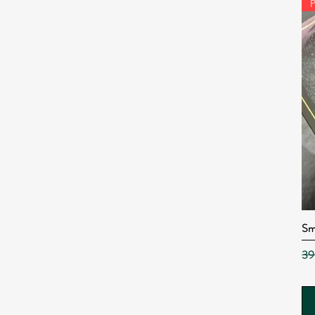
Sm
Pre
39